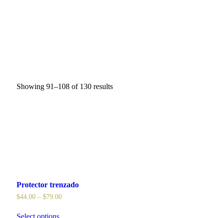
Showing 91–108 of 130 results
Protector trenzado
$
44.00
–
$
79.00
Select options