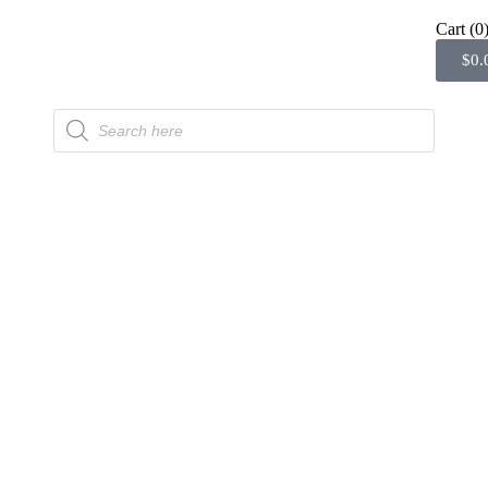
Cart
(0
$
0.