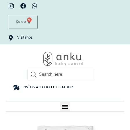
0
$
0.00
Visítanos
ENVÍOS A TODO EL ECUADOR