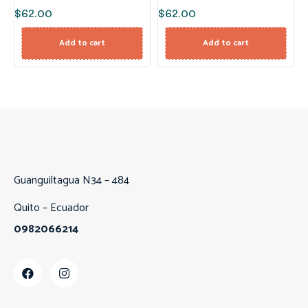
$
62.00
$
62.00
Add to cart
Add to cart
Guanguiltagua N34 – 484
Quito – Ecuador
0982066214